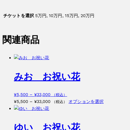
ン
チ
チケットを選択
5万円, 10万円, 15万円, 20万円
ケ
ッ
ト
関連商品
個
みお お祝い花
価
¥
5,500
–
¥
33,000
（税込）
格
価
こ
¥
5,500
–
¥
33,000
オプションを選択
（税込）
帯:
格
の
¥5,500
帯:
商
–
¥5,500
品
ゆい お祝い花
¥33,000
–
に