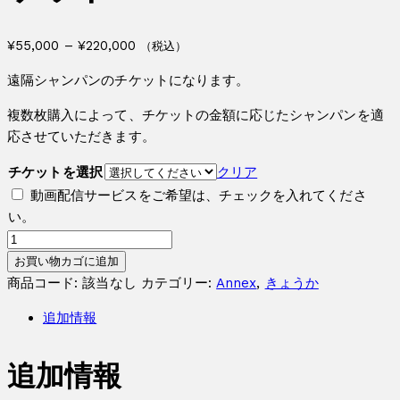
価
¥
55,000
–
¥
220,000
（税込）
格
遠隔シャンパンのチケットになります。
帯:
¥55,000
複数枚購入によって、チケットの金額に応じたシャンパンを適
–
応させていただきます。
¥220,000
チケットを選択
クリア
動画配信サービスをご希望は、チェックを入れてくださ
い。
き
ょ
お買い物カゴに追加
う
商品コード:
該当なし
カテゴリー:
Annex
,
きょうか
か
追加情報
シ
ャ
追加情報
ン
パ