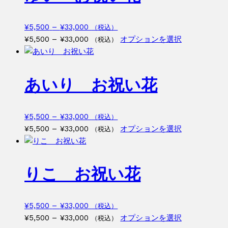
¥33,000
は
複
価
¥
5,500
–
¥
33,000
（税込）
数
格
価
こ
¥
5,500
–
¥
33,000
オプションを選択
（税込）
の
帯:
格
の
バ
¥5,500
帯:
商
リ
–
¥5,500
品
あいり お祝い花
エ
¥33,000
–
に
ー
¥33,000
は
シ
複
価
¥
5,500
–
¥
33,000
（税込）
ョ
数
格
価
こ
¥
5,500
–
¥
33,000
オプションを選択
（税込）
ン
の
帯:
格
の
が
バ
¥5,500
帯:
商
あ
リ
–
¥5,500
品
りこ お祝い花
り
エ
¥33,000
–
に
ま
ー
¥33,000
は
す。
シ
複
価
¥
5,500
–
¥
33,000
オ
（税込）
ョ
数
格
価
こ
¥
5,500
–
¥
33,000
オプションを選択
プ
（税込）
ン
の