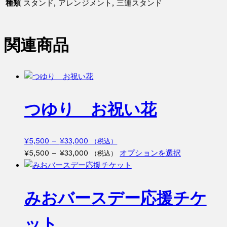
種類
スタンド, アレンジメント, 三連スタンド
関連商品
つゆり お祝い花
価
¥
5,500
–
¥
33,000
（税込）
格
価
こ
¥
5,500
–
¥
33,000
オプションを選択
（税込）
帯:
格
の
¥5,500
帯:
商
–
¥5,500
品
みおバースデー応援チケ
¥33,000
–
に
¥33,000
は
ット
複