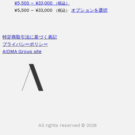
複
ン
価
¥
5,500
–
¥
33,000
（税込）
が
数
は
格
価
こ
¥
5,500
–
¥
33,000
オプションを選択
（税込）
あ
の
商
帯:
格
の
り
バ
品
¥5,500
帯:
商
ま
リ
ペ
–
¥5,500
品
す。
エ
特定商取引法に基づく表記
ー
¥33,000
–
に
オ
ー
プライバシーポリシー
ジ
¥33,000
は
プ
シ
AIDMA Group site
か
複
シ
ョ
ら
数
ョ
ン
選
の
ン
が
択
バ
は
あ
で
リ
商
り
き
エ
品
ま
ま
ー
ペ
す。
す
シ
ー
オ
ョ
ジ
プ
ン
か
シ
All rights reserved © 2026
が
ら
ョ
あ
選