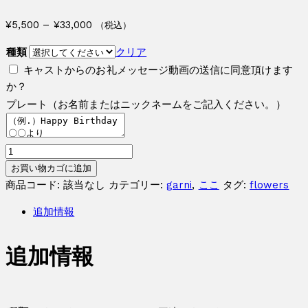
価
¥
5,500
–
¥
33,000
（税込）
格
種類
クリア
帯:
キャストからのお礼メッセージ動画の送信に同意頂けます
¥5,500
か？
–
プレート（お名前またはニックネームをご記入ください。）
¥33,000
こ
こ
お買い物カゴに追加
お
商品コード:
該当なし
カテゴリー:
garni
,
ここ
タグ:
flowers
祝
追加情報
い
花
追加情報
個