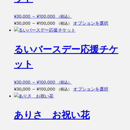
数
の
価
¥
30,000
–
¥
100,000
（税込）
バ
格
価
こ
¥
30,000
–
¥
100,000
オプションを選択
（税込）
リ
帯:
格
の
エ
¥30,000
帯:
商
ー
–
¥30,000
品
るいバースデー応援チケ
シ
¥100,000
–
に
ョ
¥100,000
は
ット
ン
複
が
数
あ
の
価
¥
30,000
–
¥
100,000
（税込）
り
バ
格
価
こ
¥
30,000
–
¥
100,000
オプションを選択
（税込）
ま
リ
帯:
格
の
す。
エ
¥30,000
帯:
商
オ
ー
–
¥30,000
品
プ
ありさ お祝い花
シ
¥100,000
–
に
シ
ョ
¥100,000
は
ョ
ン