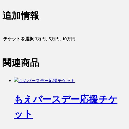
デ
追加情報
ー
応
援
チ
チケットを選択
3万円, 5万円, 10万円
ケ
ッ
ト
関連商品
個
もえバースデー応援チケ
ット