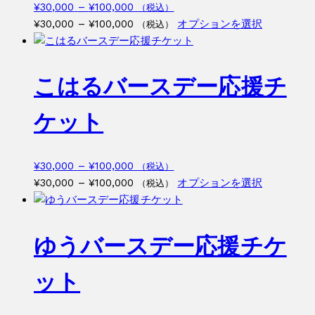
価
¥
30,000
–
¥
100,000
（税込）
格
価
こ
¥
30,000
–
¥
100,000
オプションを選択
（税込）
帯:
格
の
¥30,000
帯:
商
–
¥30,000
品
こはるバースデー応援チ
¥100,000
–
に
¥100,000
は
ケット
複
数
の
価
¥
30,000
–
¥
100,000
（税込）
バ
格
価
こ
¥
30,000
–
¥
100,000
オプションを選択
（税込）
リ
帯:
格
の
エ
¥30,000
帯:
商
ー
–
¥30,000
品
ゆうバースデー応援チケ
シ
¥100,000
–
に
ョ
¥100,000
は
ット
ン
複
が
数
あ