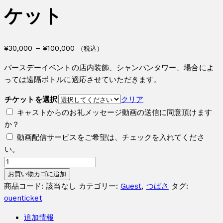
ケット
価
¥
30,000
–
¥
100,000
（税込）
格
バースデーイベントの店内装飾、シャンパンタワー、場合によ
帯:
っては遠隔ボトルに適応させていただきます。
¥30,000
–
チケットを選択
クリア
¥100,000
キャストからのお礼メッセージ動画の送信に同意頂けます
か？
動画配信サービスをご希望は、チェックを入れてくださ
い。
つ
ば
お買い物カゴに追加
さ
商品コード:
該当なし
カテゴリー:
Guest
,
つばさ
タグ:
バ
ouenticket
ー
追加情報
ス