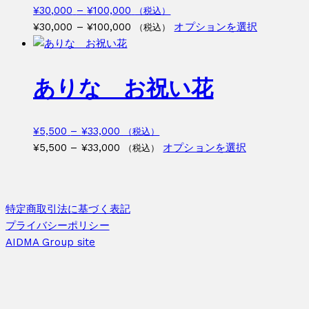
の
価
¥
30,000
–
¥
100,000
（税込）
り
バ
格
価
こ
¥
30,000
–
¥
100,000
オプションを選択
（税込）
ま
リ
帯:
格
の
す。
エ
¥30,000
帯:
商
オ
ー
–
¥30,000
品
プ
ありな お祝い花
シ
¥100,000
–
に
シ
ョ
¥100,000
は
ョ
ン
複
ン
価
¥
5,500
–
¥
33,000
（税込）
が
数
は
格
価
こ
¥
5,500
–
¥
33,000
オプションを選択
（税込）
あ
の
商
帯:
格
の
り
バ
品
¥5,500
帯:
商
ま
リ
ペ
–
¥5,500
品
す。
エ
特定商取引法に基づく表記
ー
¥33,000
–
に
オ
ー
プライバシーポリシー
ジ
¥33,000
は
プ
シ
AIDMA Group site
か
複
シ
ョ
ら
数
ョ
ン
選
の
ン
が
択
バ
は
あ