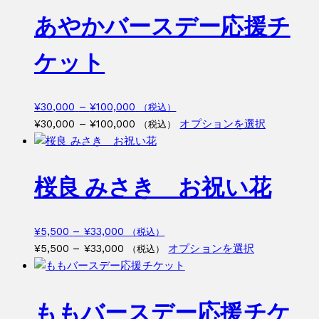
あやかバースデー応援チ
ケット
価
¥
30,000
–
¥
100,000
（税込）
格
価
こ
¥
30,000
–
¥
100,000
オプションを選択
（税込）
帯:
格
の
¥30,000
帯:
商
–
¥30,000
品
桜良 みさき お祝い花
¥100,000
–
に
¥100,000
は
複
価
¥
5,500
–
¥
33,000
（税込）
数
格
価
こ
¥
5,500
–
¥
33,000
オプションを選択
（税込）
の
帯:
格
の
バ
¥5,500
帯:
商
リ
–
¥5,500
品
ももバースデー応援チケ
エ
¥33,000
–
に