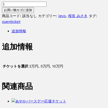
桜
良
お買い物カゴに追加
み
商品コード:
該当なし
カテゴリー:
levo
,
桜良 みさき
タグ:
さ
ouenticket
き
追加情報
バ
ー
追加情報
ス
デ
ー
応
チケットを選択
3万円, 5万円, 10万円
援
チ
ケ
関連商品
ッ
ト
個