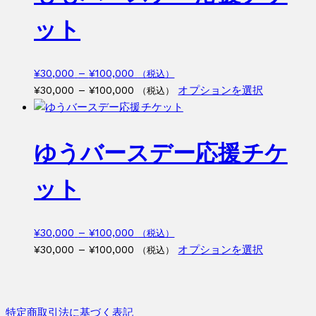
ー
¥33,000
は
ット
シ
複
ョ
数
ン
の
価
¥
30,000
–
¥
100,000
（税込）
が
バ
格
価
こ
¥
30,000
–
¥
100,000
オプションを選択
（税込）
あ
リ
帯:
格
の
り
エ
¥30,000
帯:
商
ま
ー
–
¥30,000
品
ゆうバースデー応援チケ
す。
シ
¥100,000
–
に
オ
ョ
¥100,000
は
プ
ット
ン
複
シ
が
数
ョ
あ
の
ン
価
¥
30,000
–
¥
100,000
（税込）
り
バ
は
格
価
こ
¥
30,000
–
¥
100,000
オプションを選択
（税込）
ま
リ
商
帯:
格
の
す。
エ
品
¥30,000
帯:
商
オ
ー
ペ
–
¥30,000
品
プ
シ
特定商取引法に基づく表記
ー