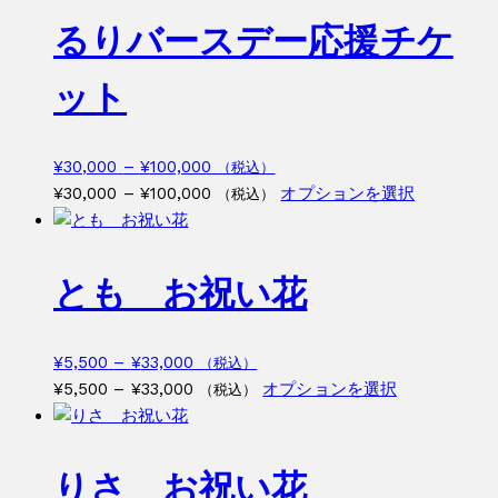
–
¥5,500
品
るりバースデー応援チケ
¥33,000
–
に
¥33,000
は
ット
複
数
の
価
¥
30,000
–
¥
100,000
（税込）
バ
格
価
こ
¥
30,000
–
¥
100,000
オプションを選択
（税込）
リ
帯:
格
の
エ
¥30,000
帯:
商
ー
–
¥30,000
品
とも お祝い花
シ
¥100,000
–
に
ョ
¥100,000
は
ン
複
価
¥
5,500
–
¥
33,000
（税込）
が
数
格
価
こ
¥
5,500
–
¥
33,000
オプションを選択
（税込）
あ
の
帯:
格
の
り
バ
¥5,500
帯:
商
ま
リ
–
¥5,500
品
りさ お祝い花
す。
エ
¥33,000
–
に