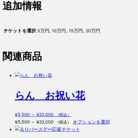
追加情報
パ
ン
チ
ケ
チケットを選択
5万円, 10万円, 15万円, 20万円
ッ
ト
個
関連商品
らん お祝い花
価
¥
5,500
–
¥
33,000
（税込）
格
価
こ
¥
5,500
–
¥
33,000
オプションを選択
（税込）
帯:
格
の
¥5,500
帯:
商