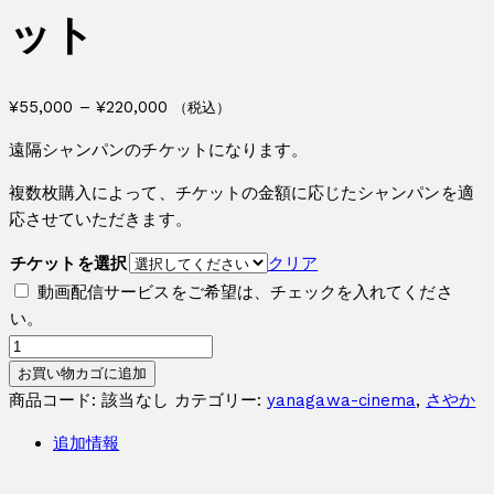
ット
価
¥
55,000
–
¥
220,000
（税込）
格
遠隔シャンパンのチケットになります。
帯:
¥55,000
複数枚購入によって、チケットの金額に応じたシャンパンを適
–
応させていただきます。
¥220,000
チケットを選択
クリア
動画配信サービスをご希望は、チェックを入れてくださ
い。
さ
や
お買い物カゴに追加
か
商品コード:
該当なし
カテゴリー:
yanagawa-cinema
,
さやか
シ
追加情報
ャ
ン