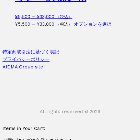
オ
ー
¥33,000
は
プ
シ
複
シ
価
¥
5,500
–
¥
33,000
（税込）
ョ
数
ョ
格
価
こ
¥
5,500
–
¥
33,000
オプションを選択
（税込）
ン
の
ン
帯:
格
の
が
バ
は
¥5,500
帯:
商
あ
リ
商
–
¥5,500
品
り
エ
特定商取引法に基づく表記
品
¥33,000
–
に
ま
ー
プライバシーポリシー
ペ
¥33,000
は
す。
シ
AIDMA Group site
ー
複
オ
ョ
ジ
数
プ
ン
か
の
シ
が
ら
バ
ョ
あ
選
リ
ン
り
択
エ
は
ま
All rights reserved © 2026
で
ー
商
す。
き
シ
品
オ
Items in Your Cart:
ま
ョ
ペ
プ
す
ン
ー